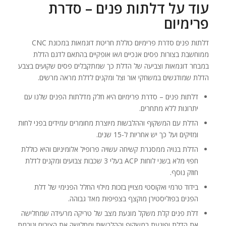
עוד על דלתות פנים – סדרת
פרימיום
דלתות פנים סדרת פרימיום כוללת חריטת דוגמאות במכונת CNC
ממוחשבת בצורות פסים אנכיים ו/או אופקיים בהתאם לדגם הדלת
במבחר דוגמאות וצביעה של הדלת כך שמתקבלים פסים שקועים בצבע
הדלת שמודגשים במשחקי אור וצל ומקנים לדלת מראה מרשים.
דלתות פנים – סדרת פרימיום היא חלק מדלתות הפנים שלנו עם
יתרונות ללא מתחרים.
הדלת עם המשקוף וההלבשות מיוצרת מחומרים עמידים בפני לחות
ומזיקים ועל כך יש אחריות ל-15 שנים.
הדלת בנויה ממסגרת קשיחה עשויה פרופיל אלומיניום והיא כוללת
חפוי מלא בשני לוחות ACP בעלי 3 שכבות צבועים ומקנים לדלת
חוזק נוסף.
בידוד טרמי ואקוסטי מצויין בזכות מילוי החלל הפנימי של דלת
הפנים בפוליסטירן מוקצף בצפיפות מאד גבוהה.
דלת פנים קלת משקל מונעת מצב של טריקה מרעידה שמחלישה
את הדלת ופוגעת במשקוף וההלבשות ומחלישה את הצירים וגורמת