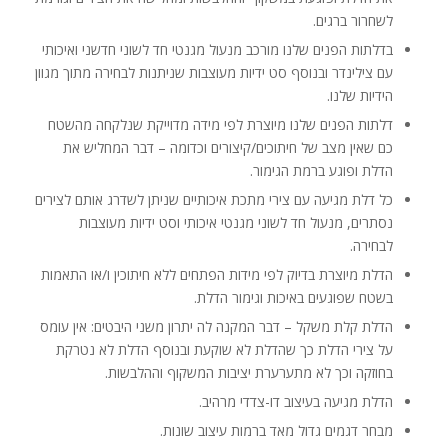
לשחרור ברגים.
בדלתות הפנים שלנו מורכב מנעול מגנטי חד לשוני חדשני ואיכותי
עם צילינדר ובנוסף סט ידיות מעוצבות שניתנות לבחירה מתוך מגוון
הידיות שלנו.
דלתות הפנים שלנו מיוצרת לפי מידה מדוייקת שנלקחה מהשטח
כם שאין מצב של חיתוכים/קיצורים וכדומה – דבר המחליש את
הדלת ופוגע ברמת הגימור.
כל דלת מגיעה עם צירי מתכת איכותיים שניתן לשדרג אותם לצירים
נסתרים, מנעול חד לשוני מגנטי איכותי וסט ידיות מעוצבות
לבחירה.
הדלת מיוצרת בדיוק לפי מידות הפתחים ללא חיתוכין ו/או התאמות
בשטח שפוגעים באיכות וגימור הדלת.
הדלת קלת משקל – דבר המקנה לה יתרון משני היבטים: אין עומס
על צירי הדלת כך שהדלת לא שוקעת ובנוסף הדלת לא נטרקת
בחוזקה וכך לא מתערערת יציבות המשקוף וההלבשות.
הדלת מגיעה בעיצוב דו-צדדי מרהיב.
מבחר דגמים גדול מאד ברמות עיצוב שונות.