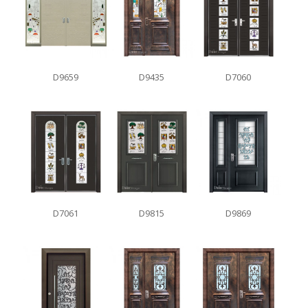
D9659
D9435
D7060
D7061
D9815
D9869