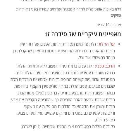
דלת באיכות אופטימלית לחדרי אמבטיה ושרותים עמידה בפני נזקי לחות
ומזיקים
אחריות 10 שנים
מאפיינים עיקריים של סידרה זו:
על הדלת:
דלת פרימיום מסדרת דלתות הפנים של דור דיזיין.
הדלת מתאפיינת בחריטה ממוחשבת במגוון דוגמאות שמקבלת חן
מיוחד במשחקי אור וצל.
הרכב טכני:
דלת פנים ברמת גימור ועיצוב ללא תחרות. הדלת
בנויה מחומרים עמידים ביותר בפני מזיקים ונזקי מים. הדלת בנויה
ממסגרת אלומיניום קשיחה מחופה בלוחות אלומיניום מורכבים תלת
שכבתיים צבועים. פנים הדלת במילוי פוליסטירן מוקצף בדחיסות
גבוהה. עיצוב הדלת מתבצע בחריטה במכונת CNC ממוחשבת.
הדלת עוברת צביעה לאחר החריטה כך שהחריטה מקבלת את צבע
הדלת ומעדן את הדוגמא.כל הדלתות מסופקות עם משקוף
והלבשות עמידים גם בפני מים ומזיקים עשויים מאלומיניום צבוע
בצבע הדלת.
כל דלת כוללת בסטנדרט צירי מתכת איכותיים. (ניתן לשדרג