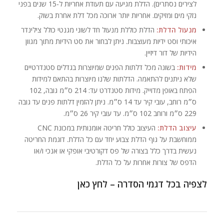
לצירים נסתרים). הדלת מגיעה עם תעודת אחריות ל-15 שנים בפני
נזקי מים ומזיקים. אחריות יותר ארוכה מכל דלת אחרת בשוק.
מנעול הדלת:
הדלת כוללת מנעול חד לשוני מגנטי כולל צילינדר
איכותי וסט ידיות מעוצבות. ניתן לבחור את סט הידיות מתוך מגוון
הידיות של דור דיזיין.
מידות:
בשונה מכל דלתות הפנים שמיוצרות בגדלים סטנדרטיים
שלא ניתנים להתאמה. הדלתות שלנו מיוצרות בהתאם למידות
הפתח באופן מדוייק. מידות סטנדרט עד: 214 ס״מ גובה, 102
ס״מ רוחב, עובי קיר עד 14 ס״מ. ניתן להזמין דלתות פנים עד גובה
229 ס״מ ורוחב 102 ס״מ. עד עובי קיר 26 ס״מ.
עיצוב הדלת:
העיצוב כולל חריטה אומנותית במכונת CNC
ממוחשבת על גוף הדלת צבוע יחד עם כל הדלת. דוגמת החריטה
נעשית בדרך כלל בצורה של פס דקורטיבי אופקי או אנכי ו/או
הדפס של צורות אחרות על כל הדלת.
לצפיה בכל דגמי הסדרה – לחץ כאן