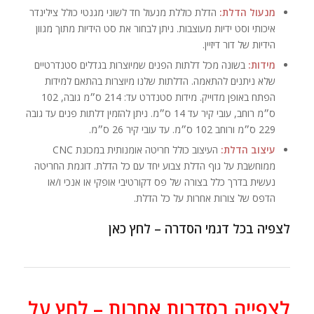
מנעול הדלת:
הדלת כוללת מנעול חד לשוני מגנטי כולל צילינדר
איכותי וסט ידיות מעוצבות. ניתן לבחור את סט הידיות מתוך מגוון
הידיות של דור דיזיין.
מידות:
בשונה מכל דלתות הפנים שמיוצרות בגדלים סטנדרטיים
שלא ניתנים להתאמה. הדלתות שלנו מיוצרות בהתאם למידות
הפתח באופן מדוייק. מידות סטנדרט עד: 214 ס״מ גובה, 102
ס״מ רוחב, עובי קיר עד 14 ס״מ. ניתן להזמין דלתות פנים עד גובה
229 ס״מ ורוחב 102 ס״מ. עד עובי קיר 26 ס״מ.
עיצוב הדלת:
העיצוב כולל חריטה אומנותית במכונת CNC
ממוחשבת על גוף הדלת צבוע יחד עם כל הדלת. דוגמת החריטה
נעשית בדרך כלל בצורה של פס דקורטיבי אופקי או אנכי ו/או
הדפס של צורות אחרות על כל הדלת.
לצפיה בכל דגמי הסדרה – לחץ כאן
לצפייה בסדרות אחרות – לחץ על