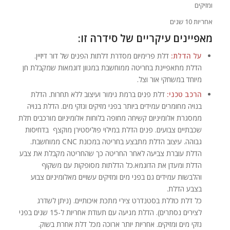
ומזיקים
אחריות 10 שנים
מאפיינים עיקריים של סידרה זו:
על הדלת:
דלת פרימיום מסדרת דלתות הפנים של דור דיזיין.
הדלת מתאפיינת בחריטה ממוחשבת במגוון דוגמאות שמקבלת חן
מיוחד במשחקי אור וצל.
הרכב טכני:
דלת פנים ברמת גימור ועיצוב ללא תחרות. הדלת
בנויה מחומרים עמידים ביותר בפני מזיקים ונזקי מים. הדלת בנויה
ממסגרת אלומיניום קשיחה מחופה בלוחות אלומיניום מורכבים תלת
שכבתיים צבועים. פנים הדלת במילוי פוליסטירן מוקצף בדחיסות
גבוהה. עיצוב הדלת מתבצע בחריטה במכונת CNC ממוחשבת.
הדלת עוברת צביעה לאחר החריטה כך שהחריטה מקבלת את צבע
הדלת ומעדן את הדוגמא.כל הדלתות מסופקות עם משקוף
והלבשות עמידים גם בפני מים ומזיקים עשויים מאלומיניום צבוע
בצבע הדלת.
כל דלת כוללת בסטנדרט צירי מתכת איכותיים. (ניתן לשדרג
לצירים נסתרים). הדלת מגיעה עם תעודת אחריות ל-15 שנים בפני
נזקי מים ומזיקים. אחריות יותר ארוכה מכל דלת אחרת בשוק.