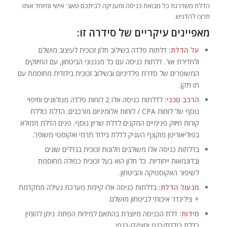
הדלת משדרגת כל מבואת כניסה ומעניקה לביתכם טאצ' אישי ומיוחד אותו
תרצו להדגיש.
מאפיינים עיקריים של סידרה זו:
על הדלת:
דלתות פלדה בשילוב חלון זכוכית לעיצוב מושלם
ולחדירת אור. דלתות כניסה עם כל מנגנוני הביטחון, עם החיזוקים
המשופרים של סדרת פלדיניום ובשילוב זכוכית בידודית מחוסמת עם
תו תקן.
הרכב טכני:
לדלתות כניסה אלו 2 לוחות פלדה מגולוונים וחיפוי
נוסף של לוחות CPA / לוחות אלומיניום מורכבים. הדלת כוללת
קורות חיזוק פנימיים המקנים לדלת שריון נוסף. פנים הדלת ממולא
בפוליאוריטן מוקצף העניק לדלת בידוד תרמי ואקוסטי משופר.
בדלתות כניסה אלו משולבים חלונות זכוכית בגדלים שונים
ובדוגמאות ייחודיות. כל חלון הוא בעל זכוכית כפולה מחוסמת
לשיפור האקוסטיקה והביטחון.
מנעול הדלת:
בדלתות כניסה אלו קיימת מערכת נעילה מתקדמת
+ צילינדר איכותי לביטחון מושלם.
מידות:
דלת הכניסה מיוצרת בהתאם למידות הפתח. ניתן להזמין
כדלת בודדת/כנף וחצי/דו-כנפי