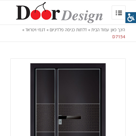
הינך כאן:
עמוד הבית
»
דלתות כניסה פלדיניום
»
דגמי ויטראז'
»
D7154