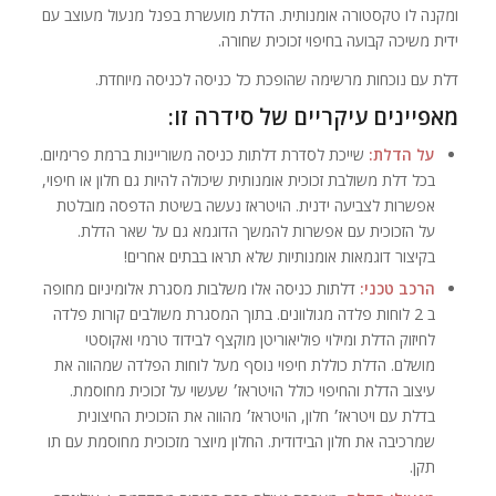
ומקנה לו טקסטורה אומנותית. הדלת מועשרת בפנל מנעול מעוצב עם
ידית משיכה קבועה בחיפוי זכוכית שחורה.
דלת עם נוכחות מרשימה שהופכת כל כניסה לכניסה מיוחדת.
מאפיינים עיקריים של סידרה זו:
על הדלת:
שייכת לסדרת דלתות כניסה משוריינות ברמת פרימיום.
בכל דלת משולבת זכוכית אומנותית שיכולה להיות גם חלון או חיפוי,
אפשרות לצביעה ידנית. הויטראז נעשה בשיטת הדפסה מובלטת
על הזכוכית עם אפשרות להמשך הדוגמא גם על שאר הדלת.
בקיצור דוגמאות אומנותיות שלא תראו בבתים אחרים!
הרכב טכני:
דלתות כניסה אלו משלבות מסגרת אלומיניום מחופה
ב 2 לוחות פלדה מגולוונים. בתוך המסגרת משולבים קורות פלדה
לחיזוק הדלת ומילוי פוליאוריטן מוקצף לבידוד טרמי ואקוסטי
מושלם. הדלת כוללת חיפוי נוסף מעל לוחות הפלדה שמהווה את
עיצוב הדלת והחיפוי כולל הויטראז׳ שעשוי על זכוכית מחוסמת.
בדלת עם ויטראז׳ חלון, הויטראז׳ מהווה את הזכוכית החיצונית
שמרכיבה את חלון הבידודית. החלון מיוצר מזכוכית מחוסמת עם תו
תקן.