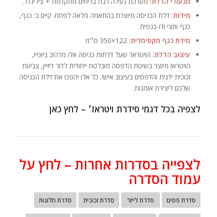
מנעולי הדלת:
מערכת נעילה רבת בריחים מתקדמת + צילינדר.
מידות:
דלת הכניסה מיוצרת בהתאמה מלאה לפתח. קיים ב: כנף,
כנף וחצי ודו-כנפית.
מידת כנף מקסימלית:
122×350 ס״מ
עיצוב הדלת:
הויטראז' שעל דלתות כניסה אלו מרהיב ביופיו,
הויטראז מיוצר בשיטת הדפסה מובלטת ייחודית לדור דיזיין, צביעת
זכוכית ידנית והדפסים בעיצוב אישי. כל אלו יהפכו את דלת הכניסה
שלכם ליצירת אומנות.
לצפיה בכל דגמי סידרת ויטראז׳ – לחץ כאן
לצפייה בסדרות אחרות – לחץ על
עמוד הסדרה
סדרת פסים
סדרת לייזר
סדרת זכוכית
סדרת חלונות