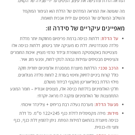
המראה הדלת ומדגישה את עיצוב הפסים על ידי שבירה של הקווים.
מה שעושה את המראה המדהים של הדלת הוא הגימור המוקפד
והשילוב המשלים של הפסים עם ידית אנכית תואמת.
מאפיינים עיקריים של סידרה זו:
על הדלת:
דלתות כניסה ברמת פרימיום מחוזקות יותר מדלת
פלדה סטנדרטיות. דלת כזו מעניקה יותר ביטחון. דלתות כניסה אלו
מצטיינות באקוסטיקה משופרת ובידוד טרמי מצויין. איכות החומרים
והציפויים מבטיחים עמידות גבוהה לנזקי לחות, ופגעי מזג אויר.
הרכב טכני:
הדלתות מיוצרת ממסגרת אלומיניום יחודית חזקה
כולל קורות ביניים לחיזוק וחיפוי בעזרת 2 לוחות פלדה מגולוונים.
מילוי הדלת בפוליאוריטן מוקצף לבידוד מושלם.
חלקי האלומיניום בדלתות כניסה אלו, מצופים אנודייז – חומר המונע
התחמצנות של האלומיניום ומקנה לו מראה יוקרתי.
מנעול הדלת:
מערכת נעילה רבת בריחים + צילינדר איכותי.
מידות:
מידה מקסימלית לדלת כנף 245×122 ס״מ. כל דלת
כניסה מיוצרת בהתאם למידות הפתח. ניתן להזמין דלת כנף, כנף
וחצי ודו-כנפית.