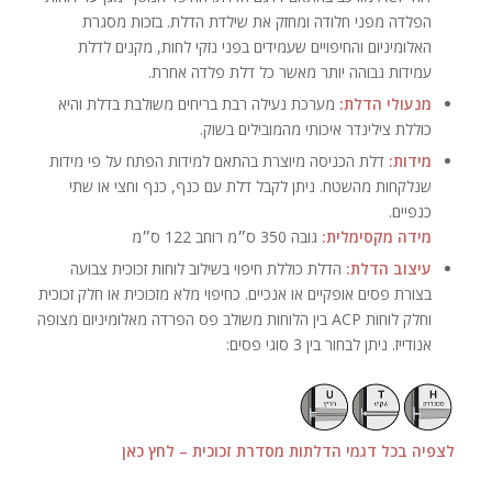
הפלדה מפני חלודה ומחזק את שילדת הדלת. בזכות מסגרת
האלומיניום והחיפויים שעמידים בפני נזקי לחות, מקנים לדלת
עמידות גבוהה יותר מאשר כל דלת פלדה אחרת.
מנעולי הדלת:
מערכת נעילה רבת בריחים משולבת בדלת והיא
כוללת צילינדר איכותי מהמובילים בשוק.
מידות:
דלת הכניסה מיוצרת בהתאם למידות הפתח על פי מידות
שנלקחות מהשטח. ניתן לקבל דלת עם כנף, כנף וחצי או שתי
כנפיים.
מידה מקסימלית:
גובה 350 ס״מ רוחב 122 ס״מ
עיצוב הדלת:
הדלת כוללת חיפוי בשילוב לוחות זכוכית צבועה
בצורת פסים אופקיים או אנכיים. כחיפוי מלא מזכוכית או חלק זכוכית
וחלק לוחות ACP בין הלוחות משולב פס הפרדה מאלומיניום מצופה
אנודייז. ניתן לבחור בין 3 סוגי פסים:
לצפיה בכל דגמי הדלתות מסדרת זכוכית – לחץ כאן