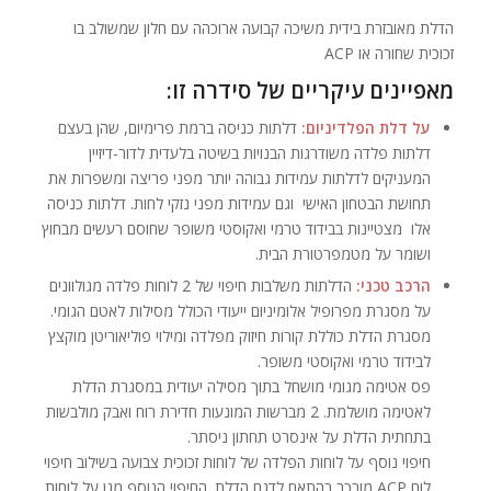
הדלת מאובזרת בידית משיכה קבועה ארוכהה עם חלון שמשולב בו
זכוכית שחורה או ACP
מאפיינים עיקריים של סידרה זו:
על דלת הפלדיניום:
דלתות כניסה ברמת פרימיום, שהן בעצם
דלתות פלדה משודרגות הבנויות בשיטה בלעדית לדור-דיזיין
המעניקים לדלתות עמידות גבוהה יותר מפני פריצה ומשפרות את
תחושת הבטחון האישי וגם עמידות מפני נזקי לחות. דלתות כניסה
אלו מצטיינות בבידוד טרמי ואקוסטי משופר שחוסם רעשים מבחוץ
ושומר על מטמפרטורת הבית.
הרכב טכני:
הדלתות משלבות חיפוי של 2 לוחות פלדה מגולוונים
על מסגרת מפרופיל אלומיניום ייעודי הכולל מסילות לאטם הגומי.
מסגרת הדלת כוללת קורות חיזוק מפלדה ומילוי פוליאוריטן מוקצץ
לבידוד טרמי ואקוסטי משופר.
פס אטימה מגומי מושחל בתוך מסילה יעודית במסגרת הדלת
לאטימה מושלמת. 2 מברשות המונעות חדירת רוח ואבק מולבשות
בתחתית הדלת על אינסרט תחתון ניסתר.
חיפוי נוסף על לוחות הפלדה של לוחות זכוכית צבועה בשילוב חיפוי
לוח ACP מורכב בהתאם לדגם הדלת. החיפוי הנוסף מגן על לוחות