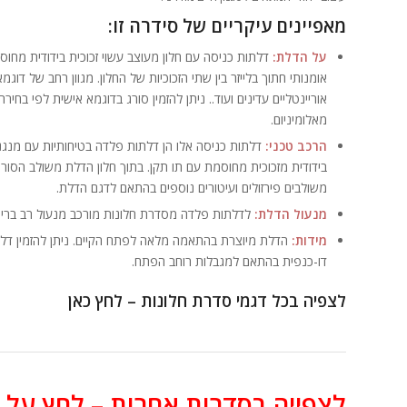
מאפיינים עיקריים של סידרה זו:
על הדלת:
דלתות כניסה עם חלון מעוצב עשוי זכוכית בידודית מחו
אומנותי חתוך בלייזר בין שתי הזכוכיות של החלון. מגוון רחב של דוגמ
אוריינטליים עדינים ועוד.. ניתן להזמין סורג בדוגמא אישית לפי בחי
מאלומיניום.
הרכב טכני:
דלתות כניסה אלו הן דלתות פלדה בטיחותיות עם מנגנון
בידודית מזכוכית מחוסמת עם תו תקן. בתוך חלון הדלת משולב הסורג
משולבים פירזולים ועיטורים נוספים בהתאם לדגם הדלת.
מנעול הדלת:
לדלתות פלדה מסדרת חלונות מורכב מנעול רב בריחי 
מידות:
הדלת מיוצרת בהתאמה מלאה לפתח הקיים. ניתן להזמין דלת 
דו-כנפית בהתאם למגבלות רוחב הפתח.
לצפיה בכל דגמי סדרת חלונות – לחץ כאן
לצפייה בסדרות אחרות – לחץ על 