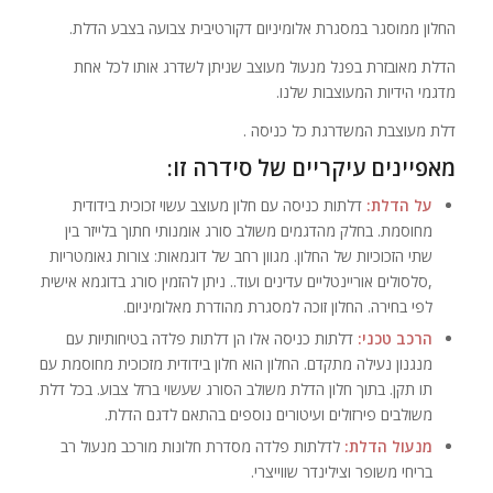
החלון ממוסגר במסגרת אלומיניום דקורטיבית צבועה בצבע הדלת.
הדלת מאובזרת בפנל מנעול מעוצב שניתן לשדרג אותו לכל אחת
מדגמי הידיות המעוצבות שלנו.
דלת מעוצבת המשדרגת כל כניסה .
מאפיינים עיקריים של סידרה זו:
על הדלת:
דלתות כניסה עם חלון מעוצב עשוי זכוכית בידודית
מחוסמת. בחלק מהדגמים משולב סורג אומנותי חתוך בלייזר בין
שתי הזכוכיות של החלון. מגוון רחב של דוגמאות: צורות גאומטריות
,סלסולים אוריינטליים עדינים ועוד.. ניתן להזמין סורג בדוגמא אישית
לפי בחירה. החלון זוכה למסגרת מהודרת מאלומיניום.
הרכב טכני:
דלתות כניסה אלו הן דלתות פלדה בטיחותיות עם
מנגנון נעילה מתקדם. החלון הוא חלון בידודית מזכוכית מחוסמת עם
תו תקן. בתוך חלון הדלת משולב הסורג שעשוי ברזל צבוע. בכל דלת
משולבים פירזולים ועיטורים נוספים בהתאם לדגם הדלת.
מנעול הדלת:
לדלתות פלדה מסדרת חלונות מורכב מנעול רב
בריחי משופר וצילינדר שווייצרי.