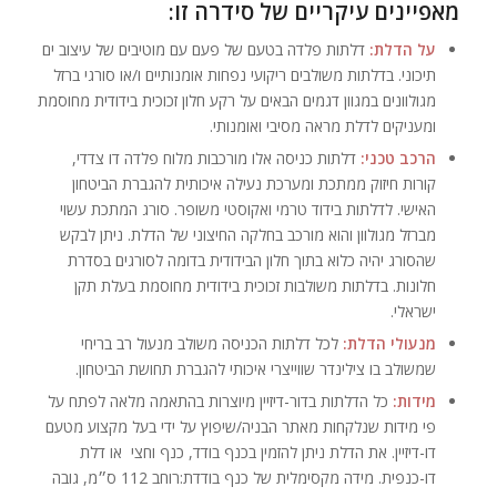
מאפיינים עיקריים של סידרה זו:
על הדלת:
דלתות פלדה בטעם של פעם עם מוטיבים של עיצוב ים
תיכוני. בדלתות משולבים ריקועי נפחות אומנותיים ו/או סורגי ברזל
מגולוונים במגוון דגמים הבאים על רקע חלון זכוכית בידודית מחוסמת
ומעניקים לדלת מראה מסיבי ואומנותי.
הרכב טכני:
דלתות כניסה אלו מורכבות מלוח פלדה דו צדדי,
קורות חיזוק ממתכת ומערכת נעילה איכותית להגברת הביטחון
האישי. לדלתות בידוד טרמי ואקוסטי משופר. סורג המתכת עשוי
מברזל מגולוון והוא מורכב בחלקה החיצוני של הדלת. ניתן לבקש
שהסורג יהיה כלוא בתוך חלון הבידודית בדומה לסורגים בסדרת
חלונות. בדלתות משולבות זכוכית בידודית מחוסמת בעלת תקן
ישראלי.
מנעולי הדלת:
לכל דלתות הכניסה משולב מנעול רב בריחי
שמשולב בו צילינדר שווייצרי איכותי להגברת תחושת הביטחון.
מידות:
כל הדלתות בדור-דיזיין מיוצרות בהתאמה מלאה לפתח על
פי מידות שנלקחות מאתר הבניה/שיפוץ על ידי בעל מקצוע מטעם
דו-דיזיין. את הדלת ניתן להזמין בכנף בודד, כנף וחצי או דלת
דו-כנפית. מידה מקסימלית של כנף בודדת:רוחב 112 ס״מ, גובה