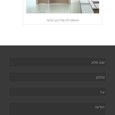
D9810 דלת פלדיניום ויטראז'