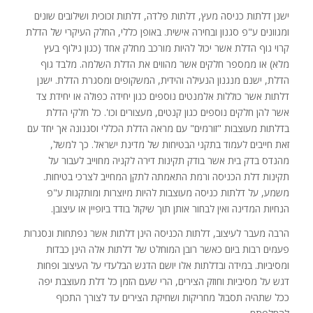
ישנן דלתות כניסה מעץ, דלתות פלדה, דלתות זכוכית ושילובים שונים
ומגוונים ע"פ סגנון ובחירה אישית. באופן כללי, החלק העיקרי של הדלת
קרוי גוף הדלת אשר יכול להיות מורכב מחלק אחד (כגון גילוף בעץ
מלא) או ממספר חלקים אשר מהווים את הדלת השלמה. מלבד גוף
הדלת, ישנם מנגנון הנעילה והידית, המשקופים ומסגרת הדלת. ישנן
דלתות אשר כוללות אלמנטים נוספים כגון יחידה כפולה או יחידת צד
אשר להן חלקים נוספים כגון קנטים, מעצורים וכו'. כל חלקי הדלת
בדלתות מעוצבות "זורמים" עם מראה הדלת הכללי וסגנונה אך יחד עם
זאת חייבים לעמוד בתקני הבטיחות של מדינת ישראל. כך למשל,
מהנדס בדק בית אשר בודק תקינות דירה לקניה מחוייב לעבור על
תקינות דלת הכניסה ורמת התאמתה לתקן המחייב לצרכי בטיחות.
משמע, על דלתות כניסה מעוצבות להיות מיוצרות ומותקנות ע"פ
הנחיות המדינה ואין לבחור אותן תוך שיקול בודד ביופיין או עיצובן.
הרבה מעבר לעיצוב, דלתות הכניסה הינן דלתות אשר נפתחות ונסגרות
פעמים רבות ביום כאשר רובן המוחלט של דלתות אלה הינן כבדות
ומסיביות. במידה ובדלתות אלו יושם הדגש הבלעדי על העיצוב ופחות
דגש על מסיביות וחוזק הצירים, הרי שעם הזמן כל דלת מעוצבת יפה
ככל שתהיה תסבול מחריקות ושחיקת הצירים עד לצורך התכוף