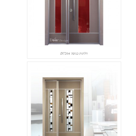
דלתות כניסה D7204