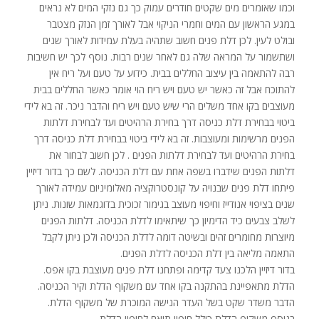
וכמו שאומרים מים שקטים חודרים עמוק כך גם נזקי המים לא נראים
במגע הראשון עם המים וחמרי הניקוי אבל לאורך זמן הנזק מצטבר
ובולט לעין. לכן דלת פנים חשוב שתהיה בעלת עמידות לאורך שנים
ושתשמור על המראה שלה גם לאחר שנים רבות. נוסף לכך יש חשיבות
רבה להתאמה בין עיצוב החללים בבית. כידוע על טעם ועל ריח אין
להתוכח אבל זה כאשר יש טעם ויש ריח הוי אומר כאשר החללים בבית
מעוצבים בקו אחד משלים הרי שיש טעם ויש ריח והדבר ניכר. זה בא לידי
ביטוי בבחירת דלת כניסה דרך בחירת הרהיטים ועד לבחירת דלתות
הפנים מרשימות ומעוצבות. זה בא לידי ביטוי בבחירת דלת כניסה דרך
בחירת הרהיטים ועד לבחירת דלתות הפנים . לכן חשוב לבחור את
דלתות הפנים שידברו בשפה אחת עם דלת הכניסה. לשם כך בדור דיזיין
פיתחו דלת פנים שבנויה על קונסטרוקציה מאלומיניום עמידה לאורך
שנים בציפוי אנודייז וחיפוי מעוצב בגימור זכוכית בדוגמאות שונות. ניתן
לשלב צבעים כיד הדימיון כך שיתאימו לדלת הכניסה. דלתות הפנים
מיוצרות מחומרים זהים ובשיטה דומה לדלת הכניסה ולכן ניתן לקבל
התאמה מליאה בין דלת הכניסה לדלת הפנים.
בדור דיזיין הלכנו צעד קדימה ופתחנו דלת פנים מעוצבת בקו אפס.
הדלת מתאפיינת בהתקנה בקו אחד עם משקוף הדלת וקיר הכניסה.
הדבר משדר שקט בשל העדר הנישה המוכרת של משקוף הדלת.
בנוסף משקוף הדלת כולל חיפוי תואם לחיפוי הדלת..