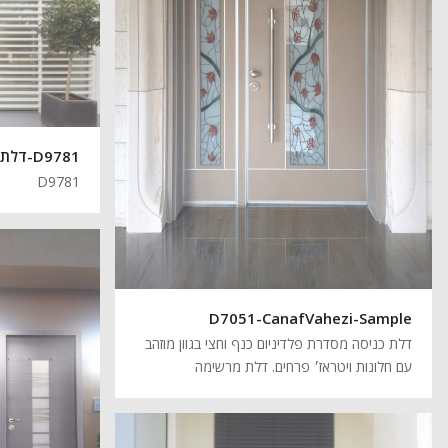
D9781-דלתות כניסה דוגמא
D9781
D7051-CanafVahezi-Sample
דלת כניסה מסדרת פלדיניום כנף וחצי בגוון מוזהב
עם חלונות ויטראז׳ פרחים. דלת מרשימה