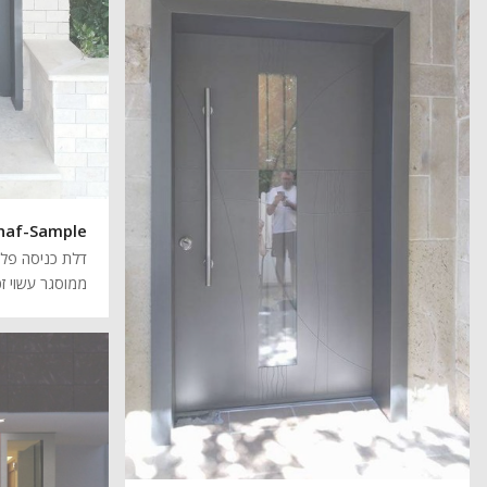
naf-Sample
דלת כניסה פלדה
ממוסגר עשוי זכ