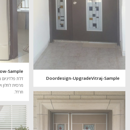
dow-Sample
Doordesign-UpgradeVitraj-Sample
דלת פלדיניום מ
מרכזית לחלון וי
חרדל.